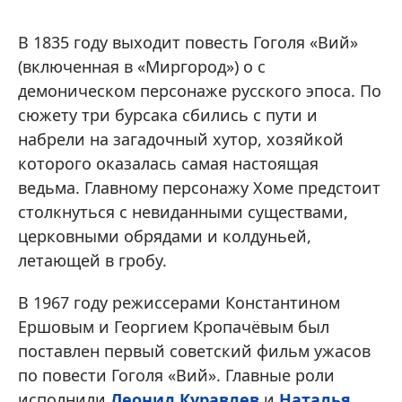
В 1835 году выходит повесть Гоголя «Вий»
(включенная в «Миргород») о с
демоническом персонаже русского эпоса. По
сюжету три бурсака сбились с пути и
набрели на загадочный хутор, хозяйкой
которого оказалась самая настоящая
ведьма. Главному персонажу Хоме предстоит
столкнуться с невиданными существами,
церковными обрядами и колдуньей,
летающей в гробу.
В 1967 году режиссерами Константином
Ершовым и Георгием Кропачёвым был
поставлен первый советский фильм ужасов
по повести Гоголя «Вий». Главные роли
исполнили
Леонид Куравлев
и
Наталья