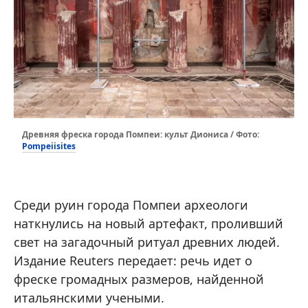
Древняя фреска города Помпеи: культ Диониса / Фото:
Pompeiisites
Среди руин города Помпеи археологи
наткнулись на новый артефакт, проливший
свет на загадочный ритуал древних людей.
Издание Reuters передает: речь идет о
фреске громадных размеров, найденной
итальянскими учеными.