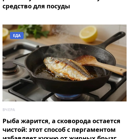
средство для посуды
ЕДА
ВЧЕРА
Рыба жарится, а сковорода остается
чистой: этот способ с пергаментом
избавляет кухню от жирных брызг