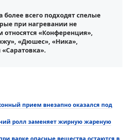
а более всего подходят спелые
орые при нагревании не
м относятся «Конференция»,
нжу», «Дюшес», «Ника»,
 «Саратовка».
ухонный прием внезапно оказался под
етний ролл заменяет жирную жареную
 при варке опасные вещества остаются в