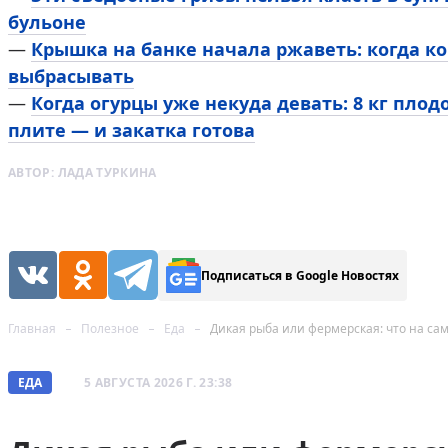
бульоне
—
Крышка на банке начала ржаветь: когда ко
выбрасывать
—
Когда огурцы уже некуда девать: 8 кг плод
плите — и закатка готова
АВТОР:
ЛАДА ТУРКИНА
Подписаться в Google Новостях
Главная
Полезное
Еда
Дикая рыба или фермерская: что на сам
ЕДА
5 АВГУСТА 2026 Г. 23:38