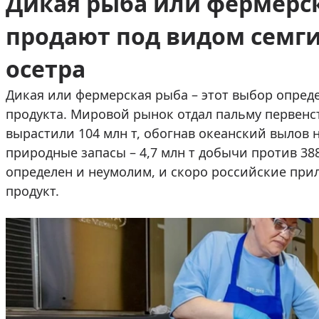
Дикая рыба или фермерск
продают под видом семги
осетра
Дикая или фермерская рыба – этот выбор опреде
продукта. Мировой рынок отдал пальму первенств
вырастили 104 млн т, обогнав океанский вылов н
природные запасы – 4,7 млн т добычи против 38
определен и неумолим, и скоро российские при
продукт.