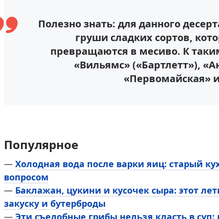
Полезно знать: для данного десерт
груши сладких сортов, кот
превращаются в месиво. К таки
«Вильямс» («Бартлетт»), «А
«Первомайская» и
Популярное
—
Холодная вода после варки яиц: старый к
вопросом
—
Баклажан, цукини и кусочек сыра: этот л
закуску и бутерброды
—
Эти съедобные грибы нельзя класть в суп: