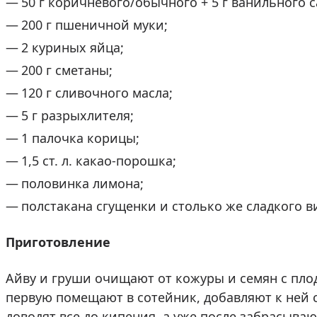
50 г коричневого/обычного + 5 г ванильного с
200 г пшеничной муки;
2 куриных яйца;
200 г сметаны;
120 г сливочного масла;
5 г разрыхлителя;
1 палочка корицы;
1,5 ст. л. какао-порошка;
половинка лимона;
полстакана сгущенки и столько же сладкого в
Приготовление
Айву и груши очищают от кожуры и семян с пло
первую помещают в сотейник, добавляют к ней с
доводят все до кипения, а уже после забрасываю