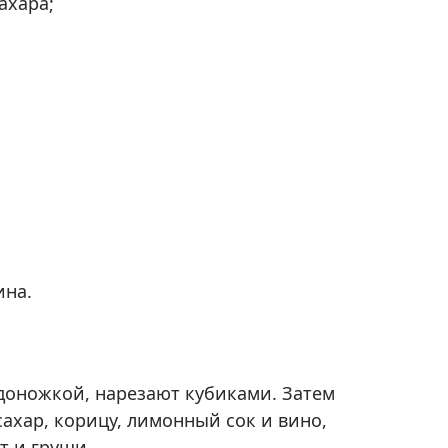
ахара;
ина.
доножкой, нарезают кубиками. Затем
ахар, корицу, лимонный сок и вино,
т и груши.