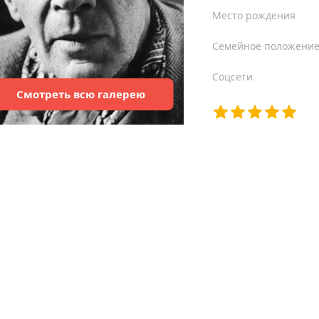
Место рождения
Семейное положени
Соцсети
Смотреть
всю
галерею