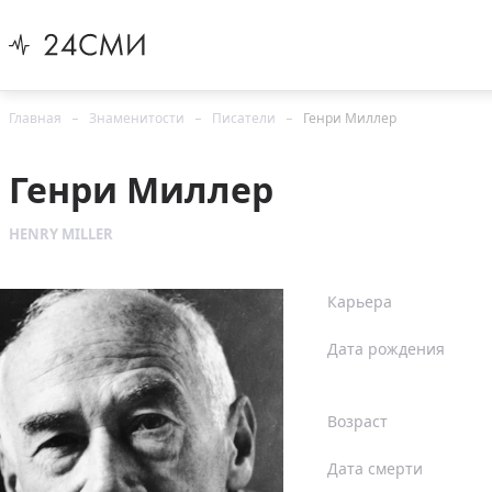
Главная
Знаменитости
Писатели
Генри Миллер
Генри Миллер
HENRY MILLER
Карьера
Дата рождения
Возраст
Дата смерти