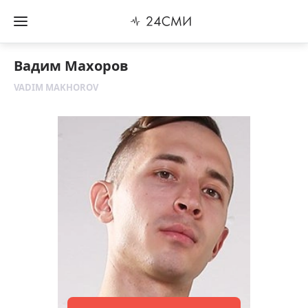
Вадим Махоров
VADIM MAKHOROV