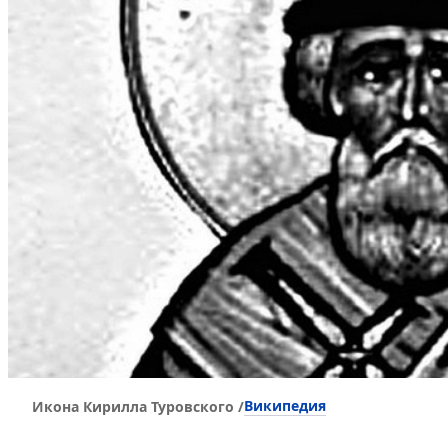
Википедия
Икона Кирилла Туровского /