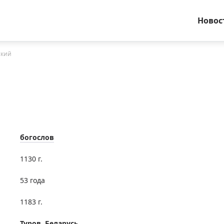
Новос
ский
богослов
1130 г.
53 года
1183 г.
Туров, Беларусь