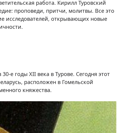
светительская работа. Кирилл Туровский
едие: проповеди, притчи, молитвы. Все это
ние исследователей, открывающих новые
ичности.
0-е годы XII века в Турове. Сегодня этот
Беларусь, расположен в Гомельской
именного княжества.