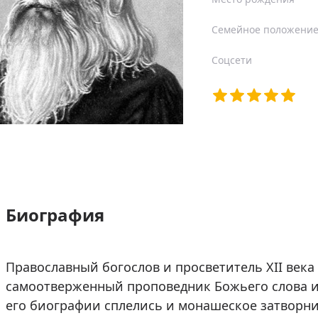
Семейное положени
Соцсети
Биография
Православный богослов и просветитель XII века
самоотверженный проповедник Божьего слова и 
его биографии сплелись и монашеское затворнич