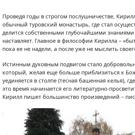
Проведя годы в строгом послушничестве, Кирилл
обычный туровский монастырь, где стал осущес
делится собственными глубочайшими знаниями 
наставляет. Главное в философии Кирилла – «бы
пока ее не надели, а после уже не мыслить своег
Истинным духовным подвигом стало добровольн
который, желая еще больше приблизиться к Бож
уединяется в столпе (тесная башенная келья), г
это время начинается его литературно-просвети
Кирилл пишет большинство произведений – писа