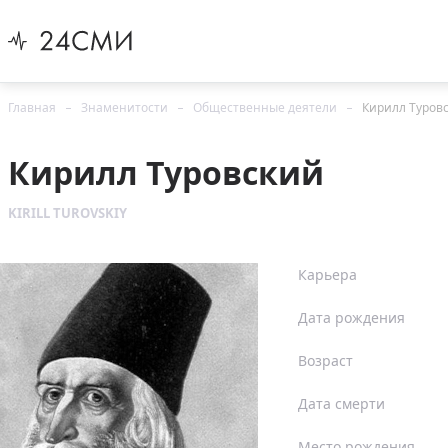
Главная
Знаменитости
Общественные деятели
Кирилл Туров
Кирилл Туровский
KIRILL TUROVSKIY
Карьера
Дата рождения
Возраст
Дата смерти
Место рождения