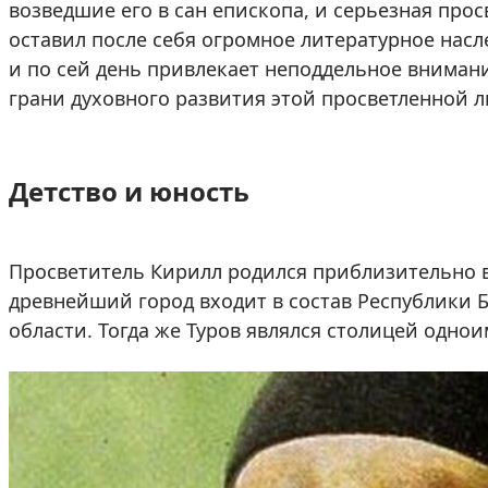
возведшие его в сан епископа, и серьезная про
оставил после себя огромное литературное насл
и по сей день привлекает неподдельное внима
грани духовного развития этой просветленной л
Детство и юность
Просветитель Кирилл родился приблизительно в 3
древнейший город входит в состав Республики 
области. Тогда же Туров являлся столицей одно