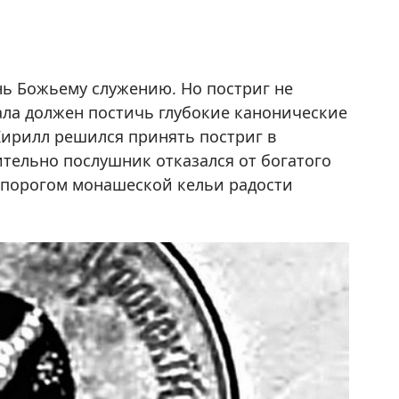
ь Божьему служению. Но постриг не
чала должен постичь глубокие канонические
 Кирилл решился принять постриг в
тельно послушник отказался от богатого
а порогом монашеской кельи радости