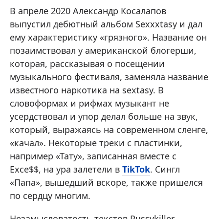
В апреле 2020 Александр Косалапов
выпустил дебютный альбом Sexxxtasy и дал
ему характеристику «грязного». Название он
позаимствовал у американской блогерши,
которая, рассказывая о посещении
музыкального фестиваля, заменяла название
известного наркотика на sextasy. В
словоформах и рифмах музыкант не
усердствовал и упор делал больше на звук,
который, выражаясь на современном сленге,
«качал». Некоторые треки с пластинки,
например «Тату», записанная вместе с
Exce$$, на ура залетели в
TikTok
. Сингл
«Папа», вышедший вскоре, также пришелся
по сердцу многим.
Незамысловатость текстов Pussykiller