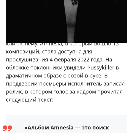
В конце апреля 2021-го череду альбомов
пополнил Hunter (Part 1), а в августе у
молодого человека вышел сингл «Ярко» и
клип к нему. Amnesia, в который вошло 13
композиций, стала доступна для
прослушивания 4 февраля 2022 года. На
обложке поклонники увидели Pussykiller в
драматичном образе с розой в руке. В
преддверии премьеры исполнитель записал
ролик, в котором голос за кадром прочитал
следующий текст:
«Альбом Amnesia — это поиск