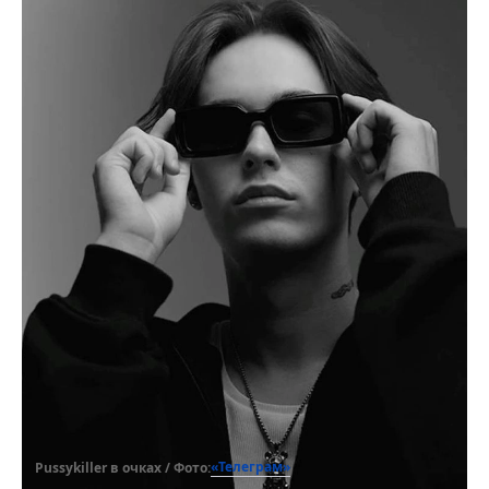
«Телеграм»
Pussykiller в очках / Фото: