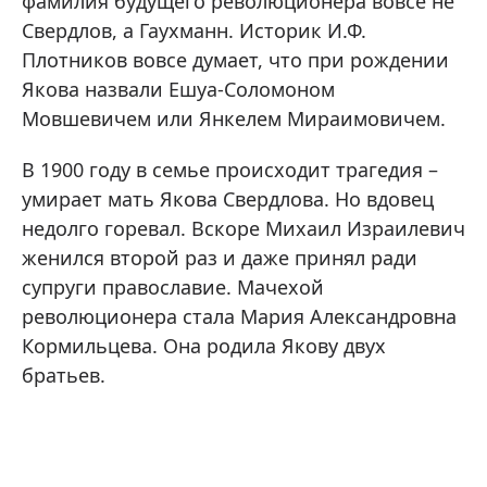
фамилия будущего революционера вовсе не
Свердлов, а Гаухманн. Историк И.Ф.
Плотников вовсе думает, что при рождении
Якова назвали Ешуа-Соломоном
Мовшевичем или Янкелем Мираимовичем.
В 1900 году в семье происходит трагедия –
умирает мать Якова Свердлова. Но вдовец
недолго горевал. Вскоре Михаил Израилевич
женился второй раз и даже принял ради
супруги православие. Мачехой
революционера стала Мария Александровна
Кормильцева. Она родила Якову двух
братьев.