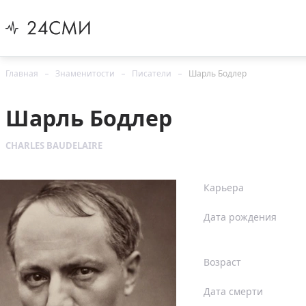
Главная
Знаменитости
Писатели
Шарль Бодлер
Шарль Бодлер
CHARLES BAUDELAIRE
Карьера
Дата рождения
Возраст
Дата смерти