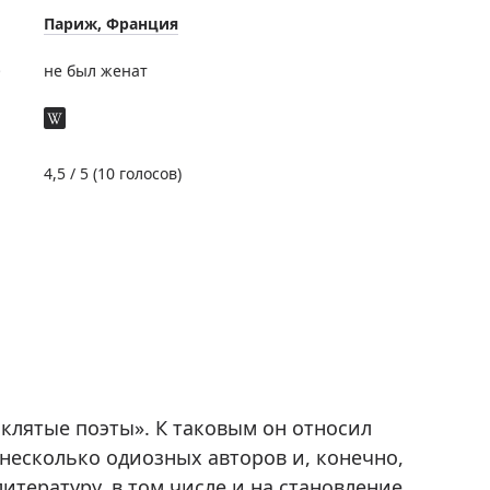
Париж, Франция
е
не был женат
4,5
/ 5 (
10
голосов)
клятые поэты». К таковым он относил
 несколько одиозных авторов и, конечно,
итературу, в том числе и на становление