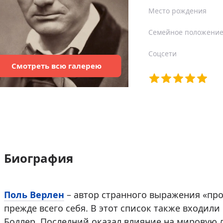
Место рождения
Семейное положени
Соцсети
Смотреть
всю
галерею
Биография
Поль Верлен
– автор странного выражения «про
прежде всего себя. В этот список также входили
Бодлер. Последний оказал влияние на мировую л