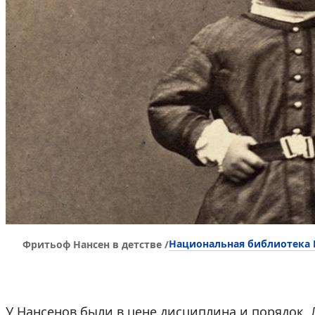
Национальная библиотека
Фритьоф Нансен в детстве /
У Нансенов были в цене дисциплина и порядок. 