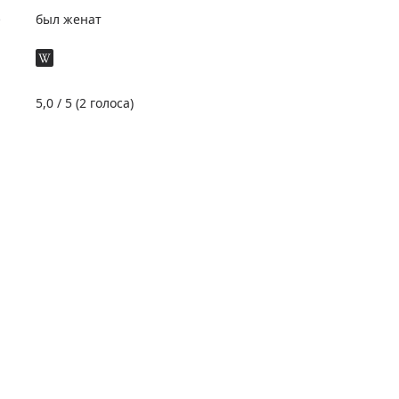
е
был женат
5,0
/ 5 (
2
голоса)