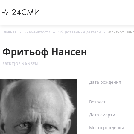
Главная
Знаменитости
Общественные деятели
Фритьоф Нан
Фритьоф Нансен
FRIDTJOF NANSEN
Дата рождения
Возраст
Дата смерти
Место рождения