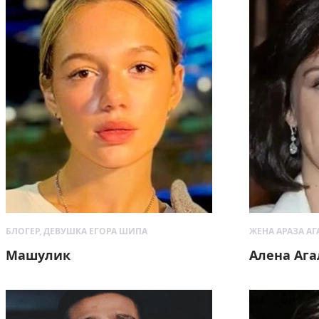
БЛОГЕР, ДЕВУШКА ЕГОРА ШИПА
ЖЕНА АРАЗА А
Машулик
Алена Ага