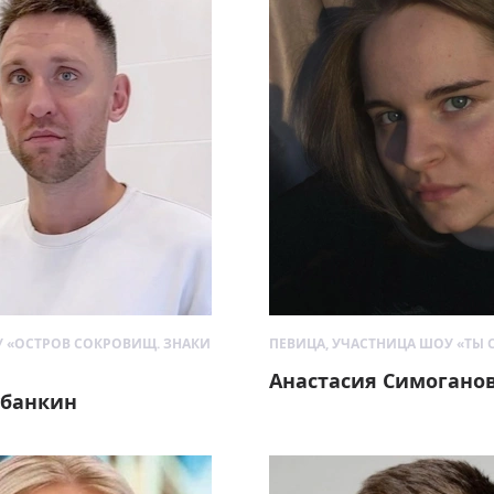
 «ОСТРОВ СОКРОВИЩ. ЗНАКИ
ПЕВИЦА, УЧАСТНИЦА ШОУ «ТЫ С
Анастасия Симогано
убанкин