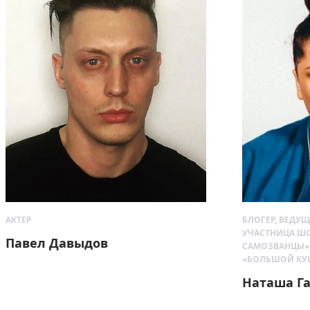
АКТЕР
БЛОГЕР, ВЕДУЩ
УЧАСТНИЦА ШО
Павел Давыдов
САМОЗВАНЦЫ», 
«БОЛЬШОЙ КУШ
Наташа Г