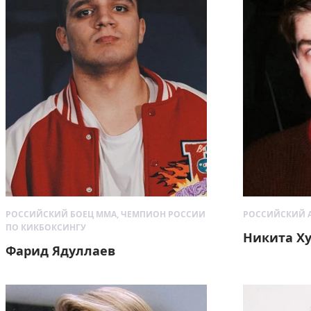
РОССИЙСКИЙ БОЕЦ ММА, ЧЕМПИОН РОССИИ
РОССИЙСКИЙ 
ПО КИКБОКСИНГУ
Никита Х
Фарид Ядуллаев