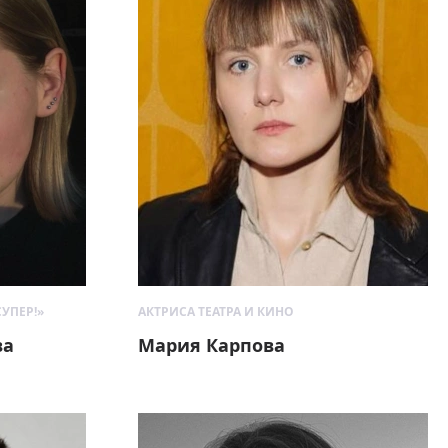
УПЕР!»
АКТРИСА ТЕАТРА И КИНО
ва
Мария Карпова