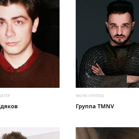
АКТЕР
ФОЛК-ГРУППА
удяков
Группа TMNV