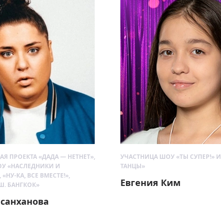
АЯ ПРОЕКТА «ДАДА — НЕТНЕТ»,
УЧАСТНИЦА ШОУ «ТЫ СУПЕР!» И
У «НАСЛЕДНИКИ И
ТАНЦЫ»
«НУ-КА, ВСЕ ВМЕСТЕ!»,
Евгения Ким
. БАНГКОК»
асанханова