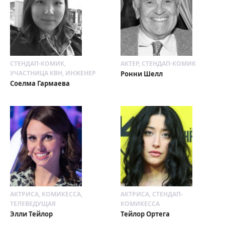
СТЕНДАП-КОМИК,
АКТЕР, СТЕНДАП-КОМИК
УЧАСТНИЦА КВН, ИНЖЕНЕР
Ронни Шелл
Соелма Гармаева
АКТРИСА, КОМИКЕССА,
АКТРИСА, СТЕНДАП-
ТЕЛЕВЕДУЩАЯ
КОМИКЕССА
Элли Тейлор
Тейлор Ортега