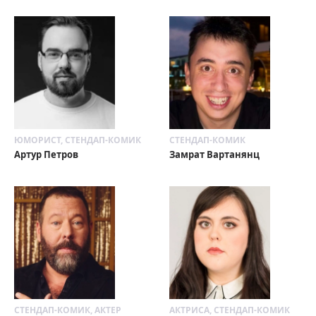
ЮМОРИСТ, СТЕНДАП-КОМИК
СТЕНДАП-КОМИК
Артур Петров
Замрат Вартанянц
СТЕНДАП-КОМИК, АКТЕР
АКТРИСА, СТЕНДАП-КОМИК