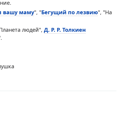
ние.
л вашу маму
", "
Бегущий по лезвию
", "На
Планета людей",
Д. Р. Р. Толкиен
.
пушка