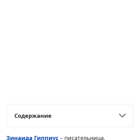
Содержание
Зинаида Гиппиус
– писательница,