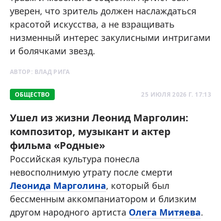
уверен, что зритель должен наслаждаться
красотой искусства, а не взращивать
низменный интерес закулисными интригами
и болячками звезд.
АВТОР:
ВЛАД РИГА
ОБЩЕСТВО
25 ИЮЛЯ 2026 Г. 17:13
Ушел из жизни Леонид Марголин:
композитор, музыкант и актер
фильма «Родные»
Российская культура понесла
невосполнимую утрату после смерти
Леонида Марголина
, который был
бессменным аккомпаниатором и близким
другом народного артиста
Олега Митяева
.