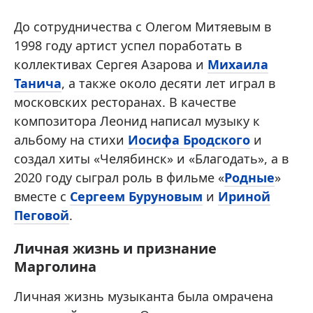
До сотрудничества с Олегом Митяевым в
1998 году артист успел поработать в
коллективах Сергея Азарова и
Михаила
Танича
, а также около десяти лет играл в
московских ресторанах. В качестве
композитора Леонид написал музыку к
альбому на стихи
Иосифа Бродского
и
создал хиты «Челябинск» и «Благодать», а в
2020 году сыграл роль в фильме «
Родные
»
вместе с
Сергеем Буруновым
и
Ириной
Пеговой
.
Личная жизнь и признание
Марголина
Личная жизнь музыканта была омрачена