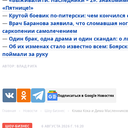
—
«Выживалити. Наследники – 2»: знакомим
«Пятнице!»
—
Крутой боевик по-питерски: чем кончился
—
Врач Баранова заявила, что сломавшая ног
саркопении самолечением
—
Один брак, одна драма и один скандал: о 
—
Об их изменах стало известно всем: Боярск
поймали за руку
АВТОР:
ВЛАД РИГА
Подписаться в Google Новостях
Главная
Новости
Шоу-Бизнес
Клава Кока и Дима Масленнико
ШОУ-БИЗНЕС
6 АВГУСТА 2026 Г. 16:20