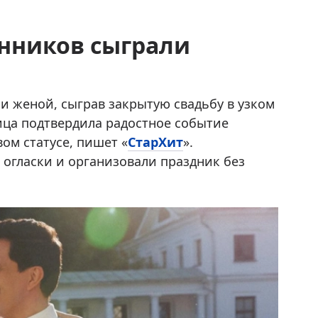
енников сыграли
и женой, сыграв закрытую свадьбу в узком
ица подтвердила радостное событие
ом статусе, пишет «
СтарХит
».
огласки и организовали праздник без