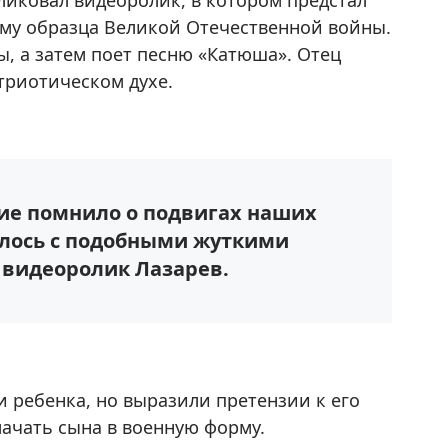
ликовал видеоролик, в котором предстал
рму образца Великой Отечественной войны.
ы, а затем поет песню «Катюша». Отец
триотическом духе.
ие помнило о подвигах наших
алось с подобными жуткими
 видеоролик Лазарев.
ребенка, но выразили претензии к его
лачать сына в военную форму.