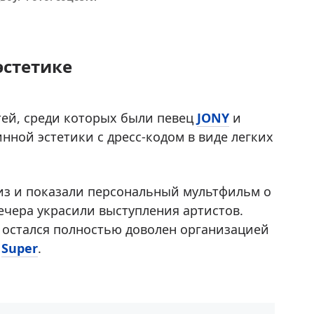
эстетике
тей, среди которых были певец
JONY
и
нной эстетики с дресс-кодом в виде легких
из и показали персональный мультфильм о
чера украсили выступления артистов.
о остался полностью доволен организацией
т
Super
.