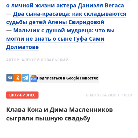
о личной жизни актера Даниэля Вегаса
—
Два сына-красавца: как складываются
судьбы детей Алены Свиридовой
—
Мальчик с душой мудреца: что вы
могли не знать о сыне Гуфа Сами
Долматове
АВТОР:
АЛЕКСЕЙ КОВАЛЬСКИЙ
Подписаться в Google Новостях
ШОУ-БИЗНЕС
6 АВГУСТА 2026 Г. 16:20
Клава Кока и Дима Масленников
сыграли пышную свадьбу