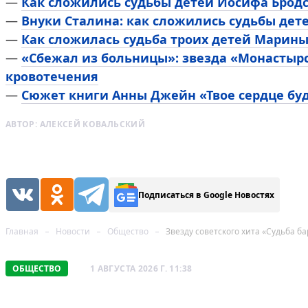
—
Как сложились судьбы детей Иосифа Брод
—
Внуки Сталина: как сложились судьбы дет
—
Как сложилась судьба троих детей Марин
—
«Сбежал из больницы»: звезда «Монастыр
кровотечения
—
Сюжет книги Анны Джейн «Твое сердце буд
АВТОР:
АЛЕКСЕЙ КОВАЛЬСКИЙ
Подписаться в Google Новостях
Главная
Новости
Общество
Звезду советского хита «Судьба 
ОБЩЕСТВО
1 АВГУСТА 2026 Г. 11:38