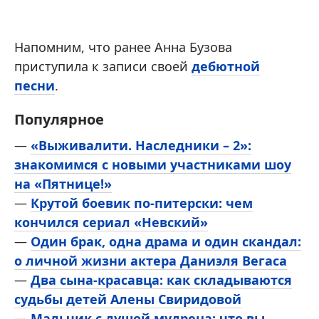
Напомним, что ранее Анна Бузова
приступила к записи своей
дебютной
песни
.
Популярное
—
«Выживалити. Наследники – 2»:
знакомимся с новыми участниками шоу
на «Пятнице!»
—
Крутой боевик по-питерски: чем
кончился сериал «Невский»
—
Один брак, одна драма и один скандал:
о личной жизни актера Даниэля Вегаса
—
Два сына-красавца: как складываются
судьбы детей Алены Свиридовой
—
Мальчик с душой мудреца: что вы