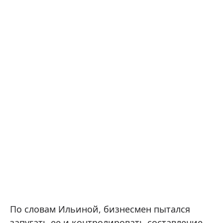
По словам Ильиной, бизнесмен пытался
запугать ее и контролировать составление