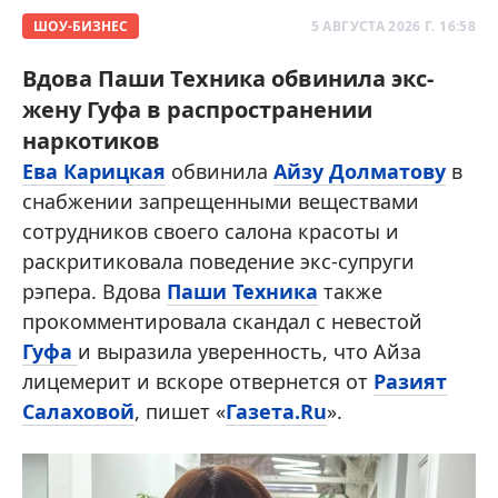
ШОУ-БИЗНЕС
5 АВГУСТА 2026 Г. 16:58
Вдова Паши Техника обвинила экс-
жену Гуфа в распространении
наркотиков
Ева Карицкая
обвинила
Айзу Долматову
в
снабжении запрещенными веществами
сотрудников своего салона красоты и
раскритиковала поведение экс-супруги
рэпера. Вдова
Паши Техника
также
прокомментировала скандал с невестой
Гуфа
и выразила уверенность, что Айза
лицемерит и вскоре отвернется от
Разият
Салаховой
, пишет «
Газета.Ru
».