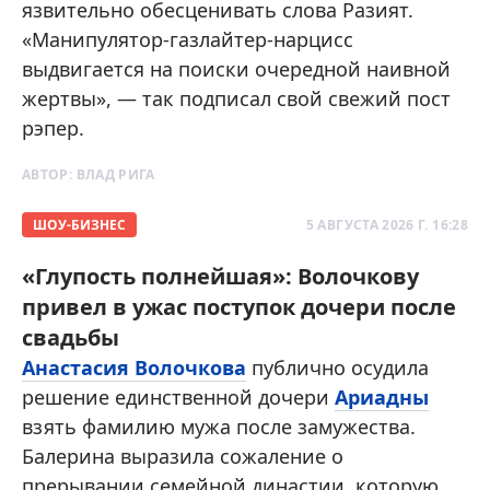
язвительно обесценивать слова Разият.
«Манипулятор-газлайтер-нарцисс
выдвигается на поиски очередной наивной
жертвы», — так подписал свой свежий пост
рэпер.
АВТОР:
ВЛАД РИГА
ШОУ-БИЗНЕС
5 АВГУСТА 2026 Г. 16:28
«Глупость полнейшая»: Волочкову
привел в ужас поступок дочери после
свадьбы
Анастасия Волочкова
публично осудила
решение единственной дочери
Ариадны
взять фамилию мужа после замужества.
Балерина выразила сожаление о
прерывании семейной династии, которую