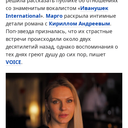
решила рассказать публике об отношениях
со знаменитым вокалистом «
Иванушек
International
».
Марго
раскрыла интимные
детали романа с
Кириллом Андреевым
.
Поп-звезда призналась, что их страстные
встречи происходили около двух
десятилетий назад, однако воспоминания о
тех днях греют душу до сих пор, пишет
VOICE
.