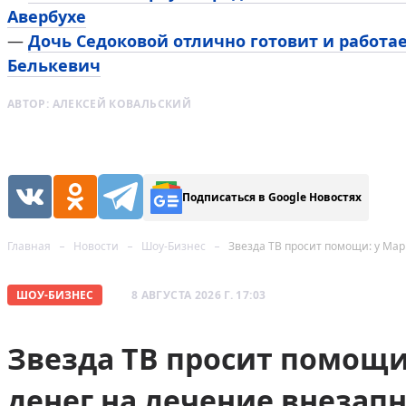
Авербухе
—
Дочь Седоковой отлично готовит и работа
Белькевич
АВТОР:
АЛЕКСЕЙ КОВАЛЬСКИЙ
Подписаться в Google Новостях
Главная
Новости
Шоу-Бизнес
Звезда ТВ просит помощи: у Мар
ШОУ-БИЗНЕС
8 АВГУСТА 2026 Г. 17:03
Звезда ТВ просит помощи
денег на лечение внезап