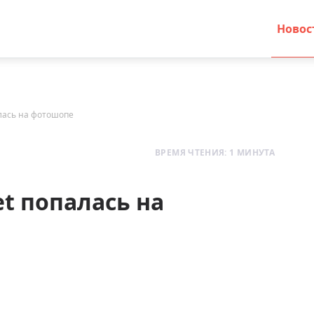
Новос
палась на фотошопе
ВРЕМЯ ЧТЕНИЯ: 1 МИНУТА
et попалась на