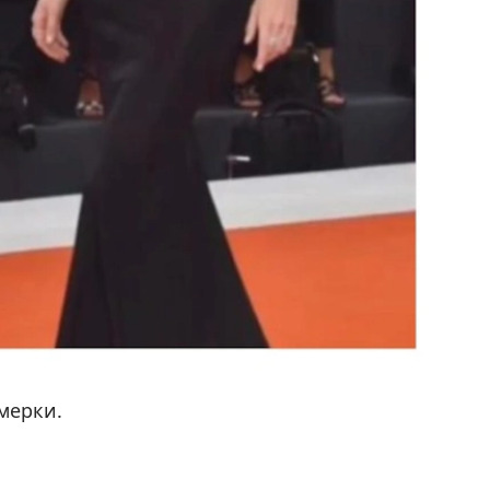
15 году. Модели 30 лет. Ее карьера началась
очери в агентства Швеции. Хоск восемь
ний. Сотрудничает с брендами Christian
o и другими.
мерки.