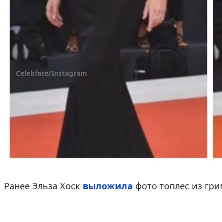
Celebface/Instagram
Эльза Хоск стала «ангелом» Victoria's Secret в 20
благодаря отцу, который разослал фотографии д
раз появлялась на обложках ведущих фешен-изда
Dior, Giambattista Valli, Guy Laroche, John Gallian
Ранее Эльза Хоск
выложила
фото топлес из гри