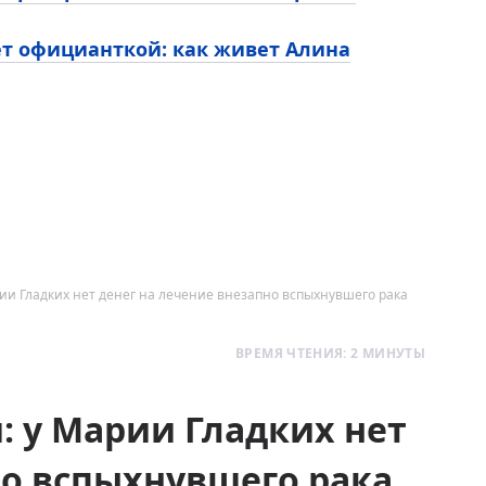
ет официанткой: как живет Алина
ии Гладких нет денег на лечение внезапно вспыхнувшего рака
ВРЕМЯ ЧТЕНИЯ: 2 МИНУТЫ
: у Марии Гладких нет
но вспыхнувшего рака