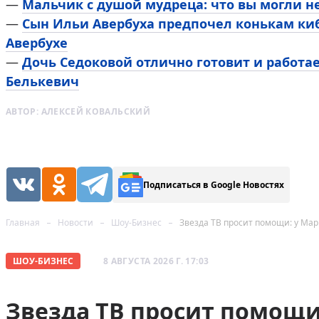
—
Мальчик с душой мудреца: что вы могли н
—
Сын Ильи Авербуха предпочел конькам киб
Авербухе
—
Дочь Седоковой отлично готовит и работа
Белькевич
АВТОР:
АЛЕКСЕЙ КОВАЛЬСКИЙ
Подписаться в Google Новостях
Главная
Новости
Шоу-Бизнес
Звезда ТВ просит помощи: у Мар
ШОУ-БИЗНЕС
8 АВГУСТА 2026 Г. 17:03
Звезда ТВ просит помощи