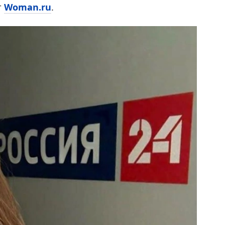
т
Woman.ru
.