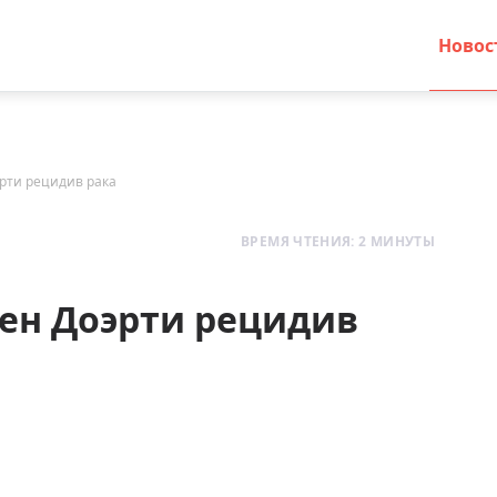
Новос
эрти рецидив рака
ВРЕМЯ ЧТЕНИЯ: 2 МИНУТЫ
нен Доэрти рецидив