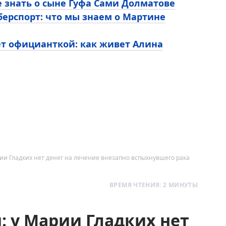
е знать о сыне Гуфа Сами Долматове
ерспорт: что мы знаем о Мартине
ет официанткой: как живет Алина
ии Гладких нет денег на лечение внезапно вспыхнувшего рака
ВРЕМЯ ЧТЕНИЯ: 2 МИНУТЫ
: у Марии Гладких нет