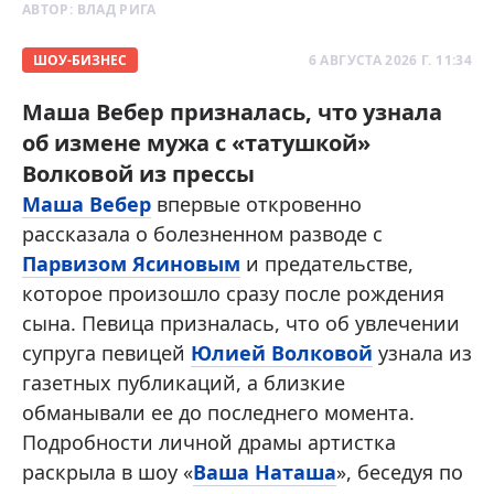
АВТОР:
ВЛАД РИГА
ШОУ-БИЗНЕС
6 АВГУСТА 2026 Г. 11:34
Маша Вебер призналась, что узнала
об измене мужа с «татушкой»
Волковой из прессы
Маша Вебер
впервые откровенно
рассказала о болезненном разводе с
Парвизом Ясиновым
и предательстве,
которое произошло сразу после рождения
сына. Певица призналась, что об увлечении
супруга певицей
Юлией Волковой
узнала из
газетных публикаций, а близкие
обманывали ее до последнего момента.
Подробности личной драмы артистка
раскрыла в шоу «
Ваша Наташа
», беседуя по