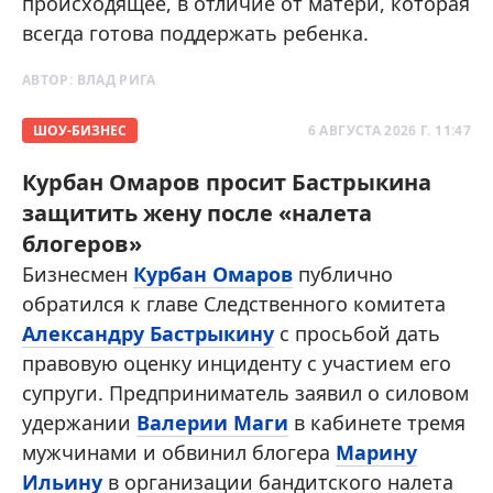
происходящее, в отличие от матери, которая
всегда готова поддержать ребенка.
АВТОР:
ВЛАД РИГА
ШОУ-БИЗНЕС
6 АВГУСТА 2026 Г. 11:47
Курбан Омаров просит Бастрыкина
защитить жену после «налета
блогеров»
Бизнесмен
Курбан Омаров
публично
обратился к главе Следственного комитета
Александру Бастрыкину
с просьбой дать
правовую оценку инциденту с участием его
супруги. Предприниматель заявил о силовом
удержании
Валерии Маги
в кабинете тремя
мужчинами и обвинил блогера
Марину
Ильину
в организации бандитского налета