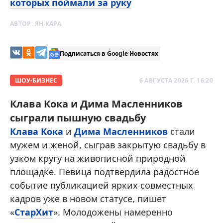
которых поймали за руку
АВТОР:
ЯН КАРА
Подписаться в Google Новостях
ШОУ-БИЗНЕС
6 АВГУСТА 2026 Г. 16:20
Клава Кока и Дима Масленников
сыграли пышную свадьбу
Клава Кока
и
Дима Масленников
стали
мужем и женой, сыграв закрытую свадьбу в
узком кругу на живописной природной
площадке. Певица подтвердила радостное
событие публикацией ярких совместных
кадров уже в новом статусе, пишет
«
СтарХит
». Молодожены намеренно