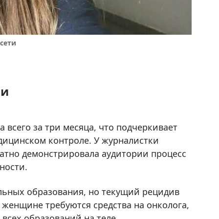
цсети
ии
 всего за три месяца, что подчеркивает
дицинском контроле. У журналистки
ратно демонстрировала аудитории процесс
ности.
ельных образования, но текущий рецидив
 женщине требуются средства на онколога,
всех образований на теле.