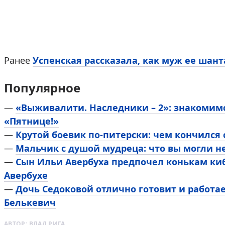
Ранее
Успенская рассказала, как муж ее шант
Популярное
—
«Выживалити. Наследники – 2»: знакомим
«Пятнице!»
—
Крутой боевик по-питерски: чем кончился
—
Мальчик с душой мудреца: что вы могли н
—
Сын Ильи Авербуха предпочел конькам киб
Авербухе
—
Дочь Седоковой отлично готовит и работа
Белькевич
АВТОР:
ВЛАД РИГА