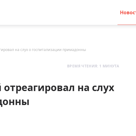
Новос
гировал на слух о госпитализации примадонны
ВРЕМЯ ЧТЕНИЯ: 1 МИНУТА
 отреагировал на слух
донны