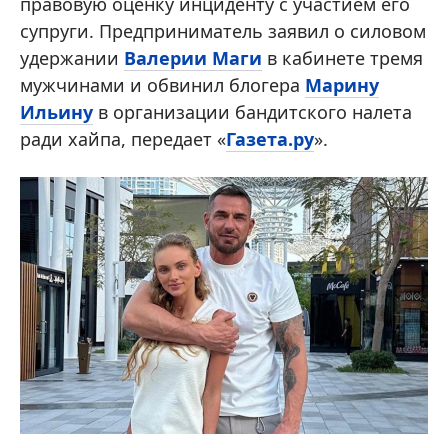
правовую оценку инциденту с участием его
супруги. Предприниматель заявил о силовом
удержании
Валерии Маги
в кабинете тремя
мужчинами и обвинил блогера
Марину
Ильину
в организации бандитского налета
ради хайпа, передает «
Газета.ру
».