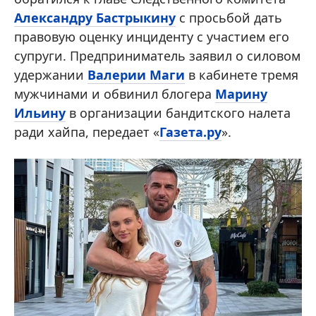
Александру Бастрыкину
с просьбой дать
правовую оценку инциденту с участием его
супруги. Предприниматель заявил о силовом
удержании
Валерии Маги
в кабинете тремя
мужчинами и обвинил блогера
Марину
Ильину
в организации бандитского налета
ради хайпа, передает «
Газета.ру
».