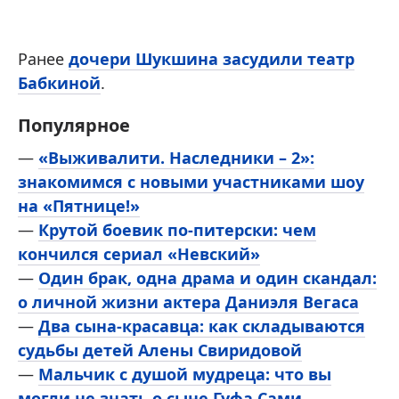
Ранее
дочери Шукшина засудили театр
Бабкиной
.
Популярное
—
«Выживалити. Наследники – 2»:
знакомимся с новыми участниками шоу
на «Пятнице!»
—
Крутой боевик по-питерски: чем
кончился сериал «Невский»
—
Один брак, одна драма и один скандал:
о личной жизни актера Даниэля Вегаса
—
Два сына-красавца: как складываются
судьбы детей Алены Свиридовой
—
Мальчик с душой мудреца: что вы
могли не знать о сыне Гуфа Сами