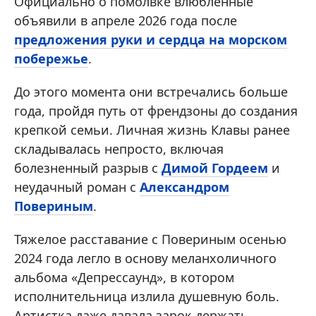
Официально о помолвке влюбленные
объявили в апреле 2026 года после
предложения руки и сердца на морском
побережье
.
До этого момента они встречались больше
года, пройдя путь от френдзоны до создания
крепкой семьи. Личная жизнь Клавы ранее
складывалась непросто, включая
болезненный разрыв с
Димой Гордеем
и
неудачный роман с
Александром
Повериным
.
Тяжелое расставание с Повериным осенью
2024 года легло в основу меланхоличного
альбома «Депрессаунд», в котором
исполнительница излила душевную боль.
Артистка даже давала зарок держать