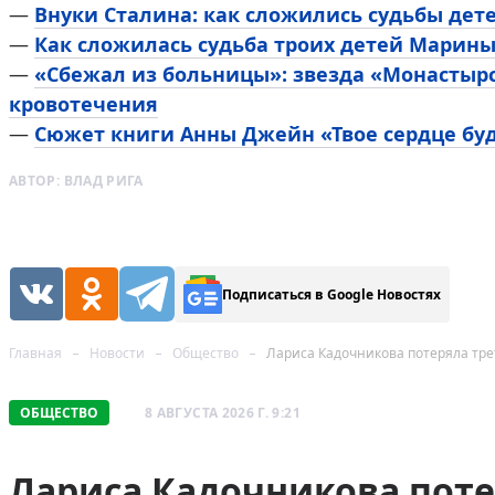
—
Внуки Сталина: как сложились судьбы дет
—
Как сложилась судьба троих детей Марин
—
«Сбежал из больницы»: звезда «Монастыр
кровотечения
—
Сюжет книги Анны Джейн «Твое сердце буд
АВТОР:
ВЛАД РИГА
Подписаться в Google Новостях
Главная
Новости
Общество
Лариса Кадочникова потеряла трет
ОБЩЕСТВО
8 АВГУСТА 2026 Г. 9:21
Лариса Кадочникова поте