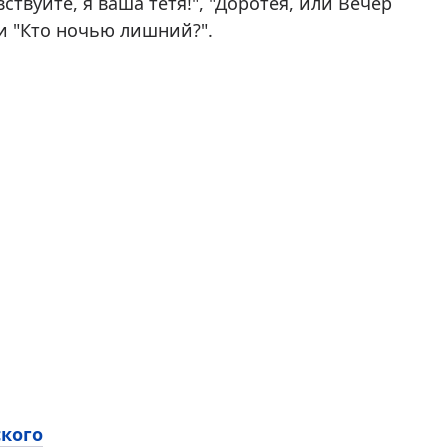
твуйте, я ваша тетя!", "Доротея, или Вечер
 и "Кто ночью лишний?".
ского