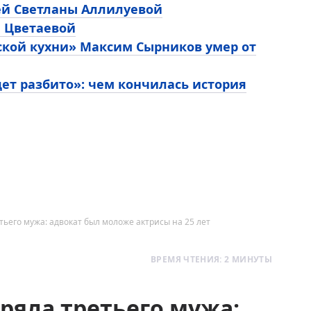
ей Светланы Аллилуевой
ы Цветаевой
ской кухни» Максим Сырников умер от
ет разбито»: чем кончилась история
ьего мужа: адвокат был моложе актрисы на 25 лет
ВРЕМЯ ЧТЕНИЯ: 2 МИНУТЫ
ряла третьего мужа: