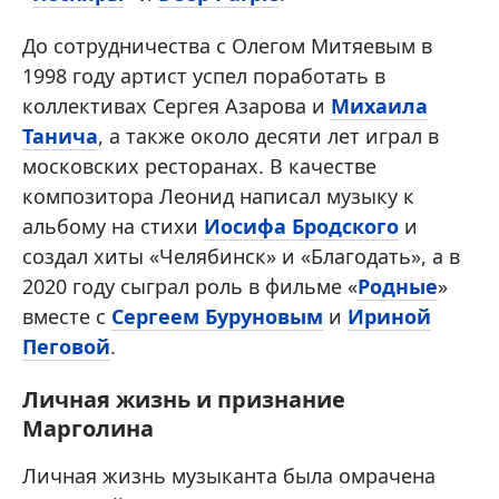
До сотрудничества с Олегом Митяевым в
1998 году артист успел поработать в
коллективах Сергея Азарова и
Михаила
Танича
, а также около десяти лет играл в
московских ресторанах. В качестве
композитора Леонид написал музыку к
альбому на стихи
Иосифа Бродского
и
создал хиты «Челябинск» и «Благодать», а в
2020 году сыграл роль в фильме «
Родные
»
вместе с
Сергеем Буруновым
и
Ириной
Пеговой
.
Личная жизнь и признание
Марголина
Личная жизнь музыканта была омрачена