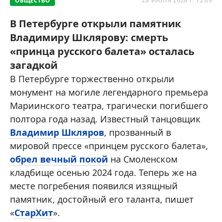
ОБЩЕСТВО
28 ИЮЛЯ 2026 Г. 12:09
В Петербурге открыли памятник
Владимиру Шклярову: смерть
«принца русского балета» осталась
загадкой
В Петербурге торжественно открыли
монумент на могиле легендарного премьера
Мариинского театра, трагически погибшего
полтора года назад. Известный танцовщик
Владимир Шкляров
, прозванный в
мировой прессе «принцем русского балета»,
обрел вечный покой
на Смоленском
кладбище осенью 2024 года. Теперь же на
месте погребения появился изящный
памятник, достойный его таланта, пишет
«
СтарХит
».