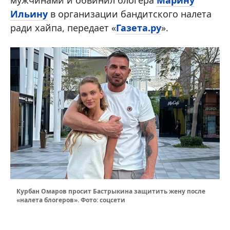
мужчинами и обвинил блогера
Марину
Ильину
в организации бандитского налета
ради хайпа, передает «
Газета.ру
».
Курбан Омаров просит Бастрыкина защитить жену после
«налета блогеров». Фото: соцсети