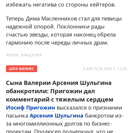
избежать негатива со стороны хейтеров.
Теперь Дима Масленников стал для певицы
надежной опорой. Поклонники рады
счастью звезды, которая наконец обрела
гармонию после череды личных драм.
АВТОР:
ВЛАД РИГА
ШОУ-БИЗНЕС
6 АВГУСТА 2026 Г. 12:45
Сына Валерии Арсения Шульгина
обанкротили: Пригожин дал
комментарий с тяжелым сердцем
Иосиф Пригожин
высказался о признании
пасынка
Арсения Шульгина
банкротом из-
за многомиллионных долгов по бизнес-
проектам. Продюсер подчеркнул, что не