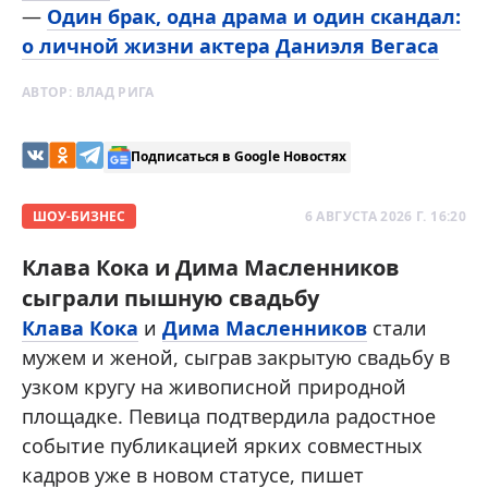
—
Один брак, одна драма и один скандал:
о личной жизни актера Даниэля Вегаса
АВТОР:
ВЛАД РИГА
Подписаться в Google Новостях
ШОУ-БИЗНЕС
6 АВГУСТА 2026 Г. 16:20
Клава Кока и Дима Масленников
сыграли пышную свадьбу
Клава Кока
и
Дима Масленников
стали
мужем и женой, сыграв закрытую свадьбу в
узком кругу на живописной природной
площадке. Певица подтвердила радостное
событие публикацией ярких совместных
кадров уже в новом статусе, пишет