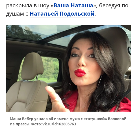
раскрыла в шоу «
Ваша Наташа
», беседуя по
душам с
Натальей Подольской
.
Маша Вебер узнала об измене мужа с «татушкой» Волковой
из прессы. Фото: vk.ru/id162605763