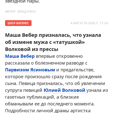
звездной пары.
АВТОР:
ВЛАД РИГА
ШОУ-БИЗНЕС
6 АВГУСТА 2026 Г. 11:34
Маша Вебер призналась, что узнала
об измене мужа с «татушкой»
Волковой из прессы
Маша Вебер
впервые откровенно
рассказала о болезненном разводе с
Парвизом Ясиновым
и предательстве,
которое произошло сразу после рождения
сына. Певица призналась, что об увлечении
супруга певицей
Юлией Волковой
узнала из
газетных публикаций, а близкие
обманывали ее до последнего момента.
Подробности личной драмы артистка