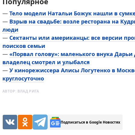
Популярное
—
Тело модели Натальи Божук нашли в сумке
—
Взрыв на свадьбе: возле ресторана на Ку
люди
—
Сектанты или американцы: все версии пр
поисков семьи
—
«Порвал голову»: маленького внука Дарьи
владелец смотрел и улыбался
—
У кинорежиссера Алисы Логутенко в Москве
круглосуточно
АВТОР:
ВЛАД РИГА
Подписаться в Google Новостях