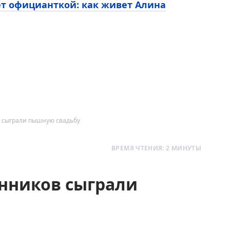
ет официанткой: как живет Алина
в сыграли пышную свадьбу
ВРЕМЯ ЧТЕНИЯ: 2 МИНУТЫ
енников сыграли