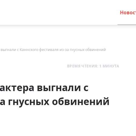
Новос
 выгнали с Каннского фестиваля из-за гнусных обвинений
ВРЕМЯ ЧТЕНИЯ: 1 МИНУТА
актера выгнали с
за гнусных обвинений