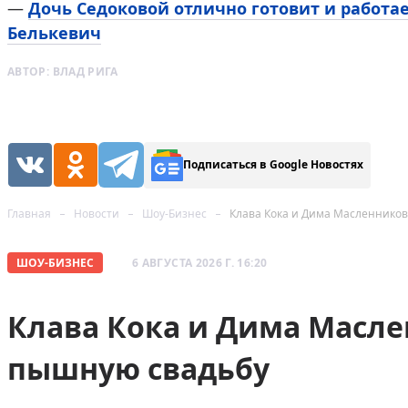
—
Дочь Седоковой отлично готовит и работа
Белькевич
АВТОР:
ВЛАД РИГА
Подписаться в Google Новостях
Главная
Новости
Шоу-Бизнес
Клава Кока и Дима Масленнико
ШОУ-БИЗНЕС
6 АВГУСТА 2026 Г. 16:20
Клава Кока и Дима Масл
пышную свадьбу