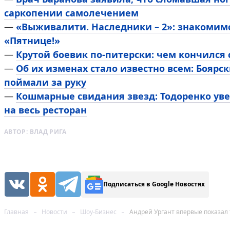
саркопении самолечением
—
«Выживалити. Наследники – 2»: знакомим
«Пятнице!»
—
Крутой боевик по-питерски: чем кончился
—
Об их изменах стало известно всем: Боярск
поймали за руку
—
Кошмарные свидания звезд: Тодоренко уве
на весь ресторан
АВТОР:
ВЛАД РИГА
Подписаться в Google Новостях
Главная
Новости
Шоу-Бизнес
Андрей Ургант впервые показал 