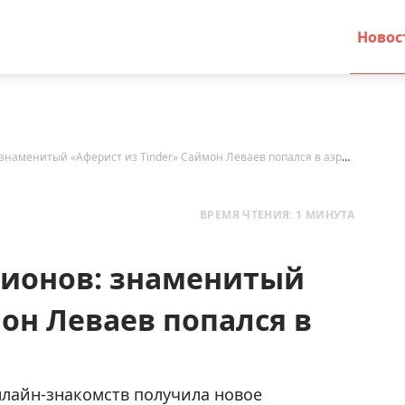
Новос
Украл у женщин $10 миллионов: знаменитый «Аферист из Tinder» Саймон Леваев попался в аэропорту
ВРЕМЯ ЧТЕНИЯ: 1 МИНУТА
лионов: знаменитый
он Леваев попался в
лайн-знакомств получила новое