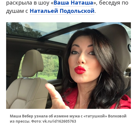
раскрыла в шоу «
Ваша Наташа
», беседуя по
душам с
Натальей Подольской
.
Маша Вебер узнала об измене мужа с «татушкой» Волковой
из прессы. Фото: vk.ru/id162605763