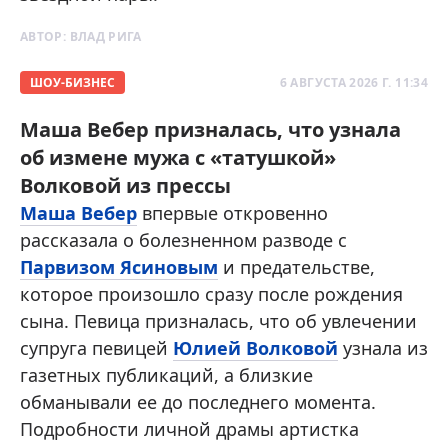
АВТОР:
ВЛАД РИГА
ШОУ-БИЗНЕС
6 АВГУСТА 2026 Г. 11:34
Маша Вебер призналась, что узнала
об измене мужа с «татушкой»
Волковой из прессы
Маша Вебер
впервые откровенно
рассказала о болезненном разводе с
Парвизом Ясиновым
и предательстве,
которое произошло сразу после рождения
сына. Певица призналась, что об увлечении
супруга певицей
Юлией Волковой
узнала из
газетных публикаций, а близкие
обманывали ее до последнего момента.
Подробности личной драмы артистка