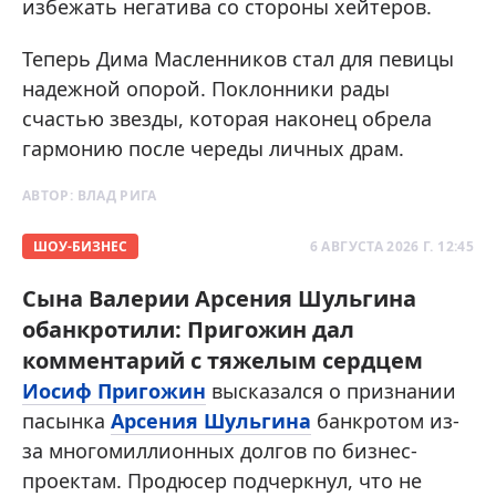
избежать негатива со стороны хейтеров.
Теперь Дима Масленников стал для певицы
надежной опорой. Поклонники рады
счастью звезды, которая наконец обрела
гармонию после череды личных драм.
АВТОР:
ВЛАД РИГА
ШОУ-БИЗНЕС
6 АВГУСТА 2026 Г. 12:45
Сына Валерии Арсения Шульгина
обанкротили: Пригожин дал
комментарий с тяжелым сердцем
Иосиф Пригожин
высказался о признании
пасынка
Арсения Шульгина
банкротом из-
за многомиллионных долгов по бизнес-
проектам. Продюсер подчеркнул, что не