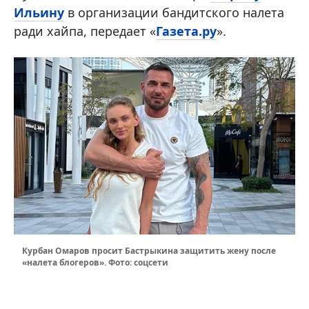
Ильину
в организации бандитского налета
ради хайпа, передает «
Газета.ру
».
Курбан Омаров просит Бастрыкина защитить жену после
«налета блогеров». Фото: соцсети