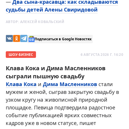
—
Два сына-красавца: как складываются
судьбы детей Алены Свиридовой
АВТОР:
АЛЕКСЕЙ КОВАЛЬСКИЙ
Подписаться в Google Новостях
ШОУ-БИЗНЕС
6 АВГУСТА 2026 Г. 16:20
Клава Кока и Дима Масленников
сыграли пышную свадьбу
Клава Кока
и
Дима Масленников
стали
мужем и женой, сыграв закрытую свадьбу в
узком кругу на живописной природной
площадке. Певица подтвердила радостное
событие публикацией ярких совместных
кадров уже в новом статусе, пишет