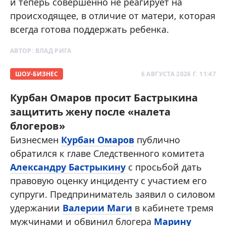
и теперь совершенно не реагирует на
происходящее, в отличие от матери, которая
всегда готова поддержать ребенка.
АВТОР:
ВЛАД РИГА
ШОУ-БИЗНЕС
6 АВГУСТА 2026 Г. 11:47
Курбан Омаров просит Бастрыкина
защитить жену после «налета
блогеров»
Бизнесмен
Курбан Омаров
публично
обратился к главе Следственного комитета
Александру Бастрыкину
с просьбой дать
правовую оценку инциденту с участием его
супруги. Предприниматель заявил о силовом
удержании
Валерии Маги
в кабинете тремя
мужчинами и обвинил блогера
Марину