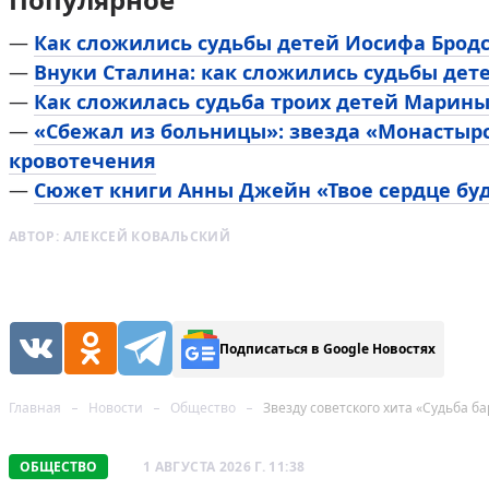
—
Как сложились судьбы детей Иосифа Брод
—
Внуки Сталина: как сложились судьбы дет
—
Как сложилась судьба троих детей Марин
—
«Сбежал из больницы»: звезда «Монастыр
кровотечения
—
Сюжет книги Анны Джейн «Твое сердце буд
АВТОР:
АЛЕКСЕЙ КОВАЛЬСКИЙ
Подписаться в Google Новостях
Главная
Новости
Общество
Звезду советского хита «Судьба 
ОБЩЕСТВО
1 АВГУСТА 2026 Г. 11:38