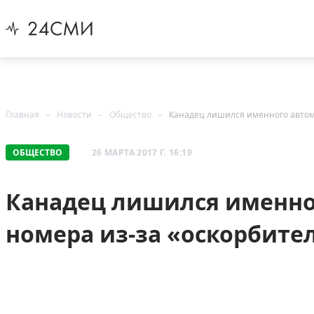
Главная
Новости
Общество
Канадец лишился именного автом
ОБЩЕСТВО
26 МАРТА 2017 Г. 16:19
Канадец лишился именно
номера из-за «оскорбит