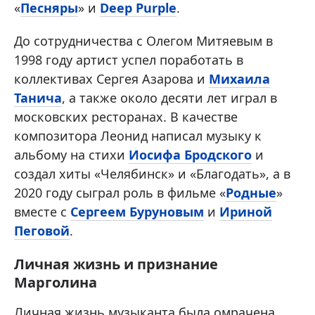
«
Песняры
» и
Deep Purple
.
До сотрудничества с Олегом Митяевым в
1998 году артист успел поработать в
коллективах Сергея Азарова и
Михаила
Танича
, а также около десяти лет играл в
московских ресторанах. В качестве
композитора Леонид написал музыку к
альбому на стихи
Иосифа Бродского
и
создал хиты «Челябинск» и «Благодать», а в
2020 году сыграл роль в фильме «
Родные
»
вместе с
Сергеем Буруновым
и
Ириной
Пеговой
.
Личная жизнь и признание
Марголина
Личная жизнь музыканта была омрачена