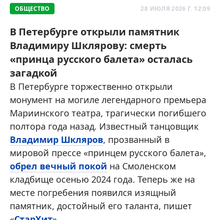
ОБЩЕСТВО
28 ИЮЛЯ 2026 Г. 12:09
В Петербурге открыли памятник
Владимиру Шклярову: смерть
«принца русского балета» осталась
загадкой
В Петербурге торжественно открыли
монумент на могиле легендарного премьера
Мариинского театра, трагически погибшего
полтора года назад. Известный танцовщик
Владимир Шкляров
, прозванный в
мировой прессе «принцем русского балета»,
обрел вечный покой
на Смоленском
кладбище осенью 2024 года. Теперь же на
месте погребения появился изящный
памятник, достойный его таланта, пишет
«
СтарХит
».