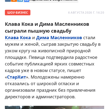
ШОУ-БИЗНЕС
6 АВГУСТА 2026 Г. 16:20
Клава Кока и Дима Масленников
сыграли пышную свадьбу
Клава Кока
и
Дима Масленников
стали
мужем и женой, сыграв закрытую свадьбу в
узком кругу на живописной природной
площадке. Певица подтвердила радостное
событие публикацией ярких совместных
кадров уже в новом статусе, пишет
«
СтарХит
». Молодожены намеренно
отказались от широкой огласки и
организовали праздник без привлечения
директоров и администраторов.