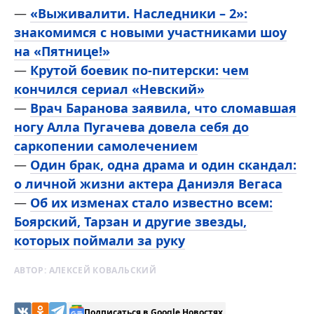
—
«Выживалити. Наследники – 2»:
знакомимся с новыми участниками шоу
на «Пятнице!»
—
Крутой боевик по-питерски: чем
кончился сериал «Невский»
—
Врач Баранова заявила, что сломавшая
ногу Алла Пугачева довела себя до
саркопении самолечением
—
Один брак, одна драма и один скандал:
о личной жизни актера Даниэля Вегаса
—
Об их изменах стало известно всем:
Боярский, Тарзан и другие звезды,
которых поймали за руку
АВТОР:
АЛЕКСЕЙ КОВАЛЬСКИЙ
Подписаться в Google Новостях