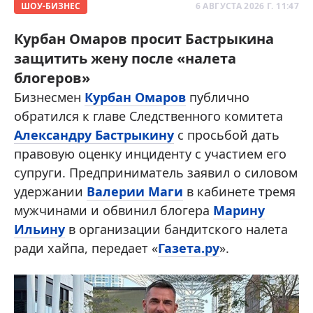
ШОУ-БИЗНЕС
6 АВГУСТА 2026 Г. 11:47
Курбан Омаров просит Бастрыкина
защитить жену после «налета
блогеров»
Бизнесмен
Курбан Омаров
публично
обратился к главе Следственного комитета
Александру Бастрыкину
с просьбой дать
правовую оценку инциденту с участием его
супруги. Предприниматель заявил о силовом
удержании
Валерии Маги
в кабинете тремя
мужчинами и обвинил блогера
Марину
Ильину
в организации бандитского налета
ради хайпа, передает «
Газета.ру
».