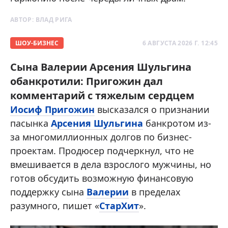
АВТОР:
ВЛАД РИГА
ШОУ-БИЗНЕС
6 АВГУСТА 2026 Г. 12:45
Сына Валерии Арсения Шульгина
обанкротили: Пригожин дал
комментарий с тяжелым сердцем
Иосиф Пригожин
высказался о признании
пасынка
Арсения Шульгина
банкротом из-
за многомиллионных долгов по бизнес-
проектам. Продюсер подчеркнул, что не
вмешивается в дела взрослого мужчины, но
готов обсудить возможную финансовую
поддержку сына
Валерии
в пределах
разумного, пишет «
СтарХит
».