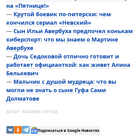
на «Пятнице!»
—
Крутой боевик по-питерски: чем
кончился сериал «Невский»
—
Сын Ильи Авербуха предпочел конькам
киберспорт: что мы знаем о Мартине
Авербухе
—
Дочь Седоковой отлично готовит и
работает официанткой: как живет Алина
Белькевич
—
Мальчик с душой мудреца: что вы
могли не знать о сыне Гуфа Сами
Долматове
АВТОР:
НАТАЛИЯ ПЕРОВА
Подписаться в Google Новостях