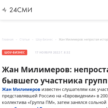
Главная
Статьи
Шоу-Бизнес
Жан Милимеров: непростая истор
ШОУ-БИЗНЕС
17 НОЯБРЯ 2022 Г. 8:32
Жан Милимеров: непрост
бывшего участника груп
Жан Милимеров
известен слушателям как учас
представлявшей Россию на «Евровидении» в 2002
коллектива «Группа ПМ», затем занялся сольной 