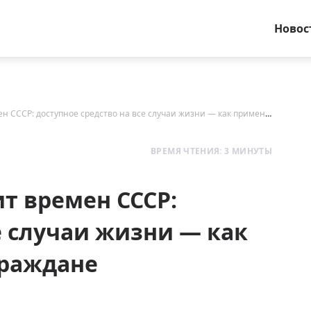
Новос
Лосьон «Огуречный» — хит времен СССР: доступное средство на все случаи жизни — как применяли находчивые граждане
ВРЕМЯ ЧТЕНИЯ: 3 МИНУТЫ
т времен СССР:
е случаи жизни — как
граждане