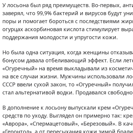
У лосьона был ряд преимуществ. Во-первых, ан
заверял, что 99,9% бактерий и вирусов будут ун
поры и помогает бороться с последствиями жир
огурцах аскорбиновая кислота стимулирует выр
поддержания молодости и упругости кожи.
Но была одна ситуация, когда женщины отказыв
бонусом давала отбеливающий эффект. Если лето
«Огуречный» на время выкладывали из косметич
на все случаи жизни. Мужчины использовали лос
СССР ввели сухой закон, то «Огуречный» получи
стал альтернативой водки. Продавался свободно
В дополнение к лосьону выпускали крем «Огуре
средств по уходу. Выглядел он примерно так: к
«Аврора», «Спермацетовый», «Березовый». В ка
«Геронтол», а от пересыхания кожи зимой брали