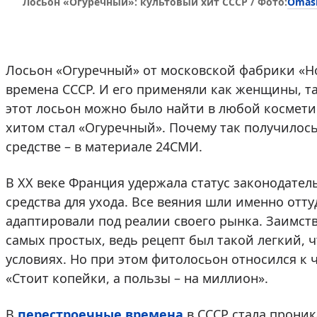
Omas
Лосьон «Огуречный»: культовый хит СССР / Фото:
Лосьон «Огуречный» от московской фабрики «Но
времена СССР. И его применяли как женщины, т
этот лосьон можно было найти в любой космети
хитом стал «Огуречный». Почему так получилос
средстве – в материале 24СМИ.
В XX веке Франция удержала статус законодате
средства для ухода. Все веяния шли именно отту
адаптировали под реалии своего рынка. Заимст
самых простых, ведь рецепт был такой легкий, 
условиях. Но при этом фитолосьон относился к ч
«Стоит копейки, а пользы – на миллион».
В
перестроечные времена
в СССР стала проник