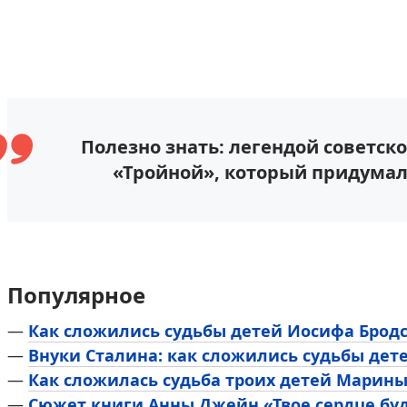
Полезно знать: легендой советс
«Тройной», который придумали
Популярное
—
Как сложились судьбы детей Иосифа Брод
—
Внуки Сталина: как сложились судьбы дет
—
Как сложилась судьба троих детей Марин
—
Сюжет книги Анны Джейн «Твое сердце буд