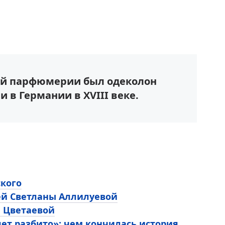
кой парфюмерии был одеколон
 в Германии в XVIII веке.
ского
ей Светланы Аллилуевой
ы Цветаевой
ет разбито»: чем кончилась история