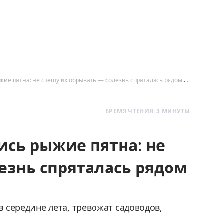
На листьях груши появились рыжие пятна: не спешу их обрывать — болезнь спряталась рядом и вернется снова
ВРЕМЯ ЧТЕНИЯ: 3 МИНУТЫ
ись рыжие пятна: не
езнь спряталась рядом
 середине лета, тревожат садоводов,