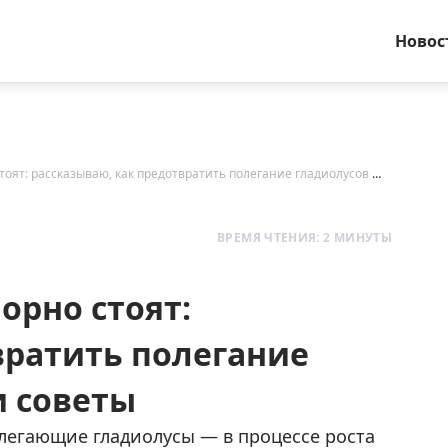
Новос
У соседа упали — а мои упорно стоят: рассказываю, как предотвратить полегание гладиолусов — причины и советы
ВРЕМЯ ЧТЕНИЯ: 2 МИНУТЫ
орно стоят:
вратить полегание
и советы
олегающие гладиолусы — в процессе роста