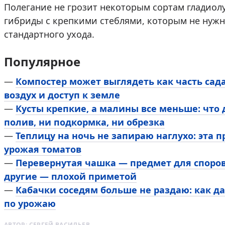
Полегание не грозит некоторым сортам гладиолу
гибриды с крепкими стеблями, которым не нужн
стандартного ухода.
Популярное
—
Компостер может выглядеть как часть сада
воздух и доступ к земле
—
Кусты крепкие, а малины все меньше: что 
полив, ни подкормка, ни обрезка
—
Теплицу на ночь не запираю наглухо: эта 
урожая томатов
—
Перевернутая чашка — предмет для споров
другие — плохой приметой
—
Кабачки соседям больше не раздаю: как д
по урожаю
АВТОР:
СЕРГЕЙ ВАСИЛЬЕВ