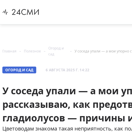
Огород и
Главная
Полезное
сад
ОГОРОД И САД
6 АВГУСТА 2025 Г. 14:22
У соседа упали — а мои уп
рассказываю, как предот
гладиолусов — причины 
Цветоводам знакома такая неприятность, как п