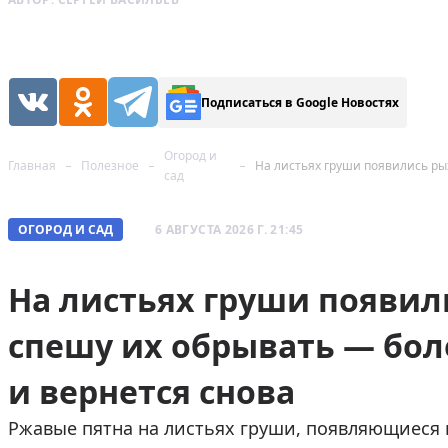
Подписаться в Google Новостях
Огород и
Главная
Полезное
сад
ОГОРОД И САД
6 АВГУСТА 2026 Г. 21:45
На листьях груши появил
спешу их обрывать — бол
и вернется снова
Ржавые пятна на листьях груши, появляющиеся в