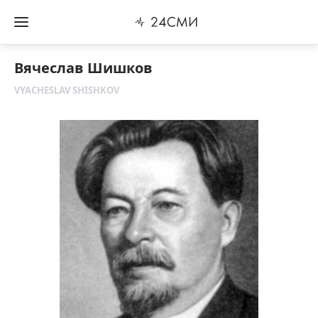
Вячеслав Шишков
VYACHESLAV SHISHKOV