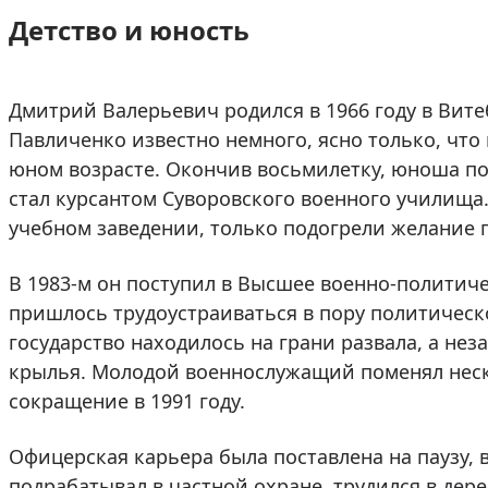
Детство и юность
Дмитрий Валерьевич родился в 1966 году в Вите
Павличенко известно немного, ясно только, что
юном возрасте. Окончив восьмилетку, юноша пок
стал курсантом Суворовского военного училища
учебном заведении, только подогрели желание п
В 1983-м он поступил в Высшее военно-полити
пришлось трудоустраиваться в пору политическо
государство находилось на грани развала, а не
крылья. Молодой военнослужащий поменял неск
сокращение в 1991 году.
Офицерская карьера была поставлена на паузу,
подрабатывал в частной охране, трудился в де