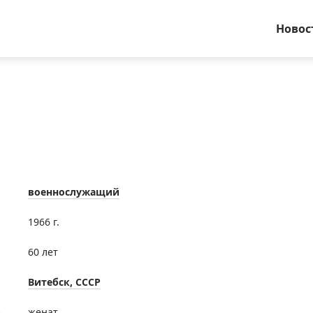
Новос
военнослужащий
1966 г.
60 лет
Витебск, СССР
е
женат