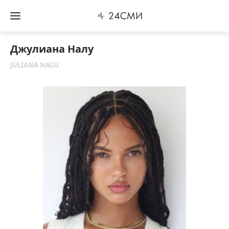
Джулиана Налу
JULIANA NALU