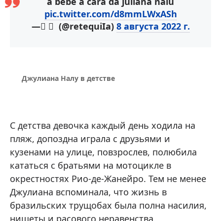
a bebê a cara da juliana nalu
pic.twitter.com/d8mmLWxASh
— ً ً (@retequiIa)
8 августа 2022 г.
Джулиана Налу в детстве
С детства девочка каждый день ходила на
пляж, допоздна играла с друзьями и
кузенами на улице, повзрослев, полюбила
кататься с братьями на мотоцикле в
окрестностях Рио-де-Жанейро. Тем не менее
Джулиана вспоминала, что жизнь в
бразильских трущобах была полна насилия,
нищеты и расового неравенства.