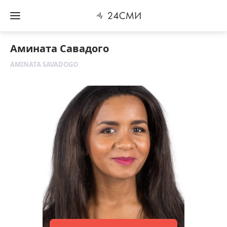
Амината Савадого
AMINATA SAVADOGO