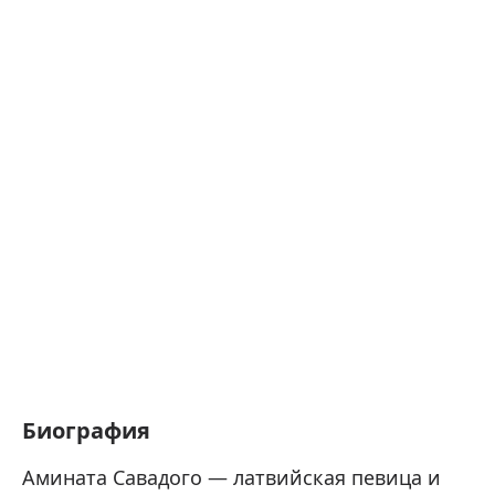
Биография
Амината Савадого — латвийская певица и