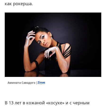
как рокерша.
Ziņas
Амината Савадого |
В 13 лет в кожаной «косухе» и с черным