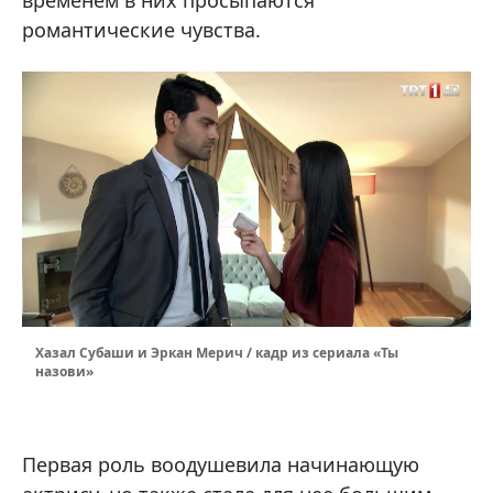
временем в них просыпаются
романтические чувства.
Хазал Субаши и Эркан Мерич / кадр из сериала «Ты
назови»
Первая роль воодушевила начинающую