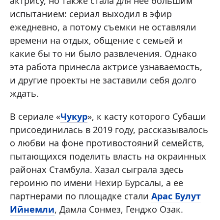
актрису, но также стала для нее большим
испытанием: сериал выходил в эфир
ежедневно, а потому съемки не оставляли
времени на отдых, общение с семьей и
какие бы то ни было развлечения. Однако
эта работа принесла актрисе узнаваемость,
и другие проекты не заставили себя долго
ждать.
В сериале «
Чукур
», к касту которого Субаши
присоединилась в 2019 году, рассказывалось
о любви на фоне противостояний семейств,
пытающихся поделить власть на окраинных
районах Стамбула. Хазал сыграла здесь
героиню по имени Нехир Бурсалы, а ее
партнерами по площадке стали
Арас Булут
Ийнемли
, Дамла Сонмез, Генджо Озак.