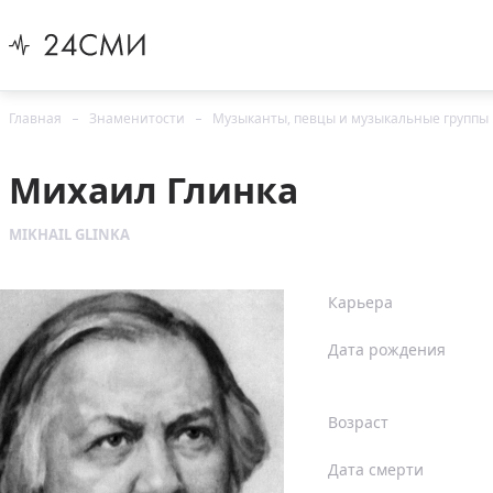
Главная
Знаменитости
Музыканты, певцы и музыкальные группы
Михаил Глинка
MIKHAIL GLINKA
Карьера
Дата рождения
Возраст
Дата смерти