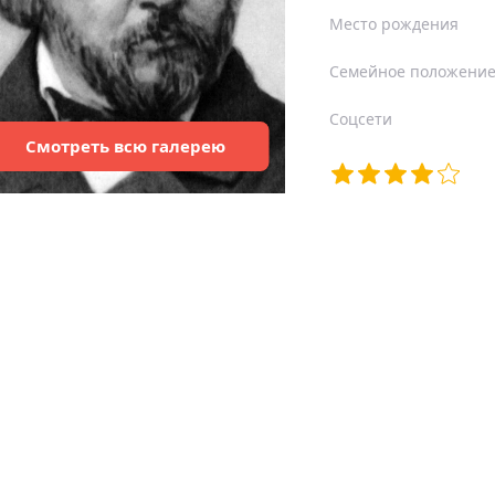
Место рождения
Семейное положени
Соцсети
Смотреть
всю
галерею