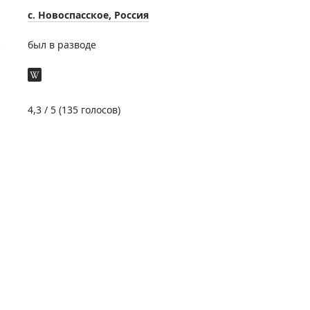
с. Новоспасское, Россия
е
был в разводе
4,3
/ 5 (
135
голосов)