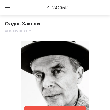
Олдос Хаксли
ALDOUS HUXLEY