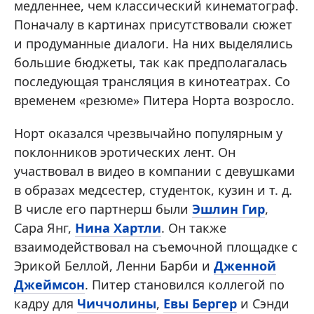
медленнее, чем классический кинематограф.
Поначалу в картинах присутствовали сюжет
и продуманные диалоги. На них выделялись
большие бюджеты, так как предполагалась
последующая трансляция в кинотеатрах. Со
временем «резюме» Питера Норта возросло.
Норт оказался чрезвычайно популярным у
поклонников эротических лент. Он
участвовал в видео в компании с девушками
в образах медсестер, студенток, кузин и т. д.
В числе его партнерш были
Эшлин Гир
,
Сара Янг,
Нина Хартли
. Он также
взаимодействовал на съемочной площадке с
Эрикой Беллой, Ленни Барби и
Дженной
Джеймсон
. Питер становился коллегой по
кадру для
Чиччолины
,
Евы Бергер
и Сэнди